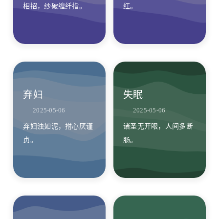
相招，纱破缠纤指。
红。
弃妇
失眠
2025-05-06
2025-05-06
弃妇浊如泥，拊心厌谨
诸圣无开眼，人间多断
贞。
肠。