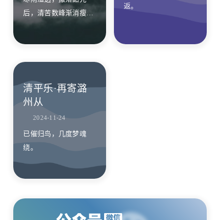
返。
后，清苦数峰渐消瘦，
癯到黄昏时候。 倚栏半
日寻山，太息山远难
还。便与岩陵轻叹，我
心非如石磐。
清平乐·再寄潞
州从
2024-11-24
已催归鸟，几度梦魂
绕。