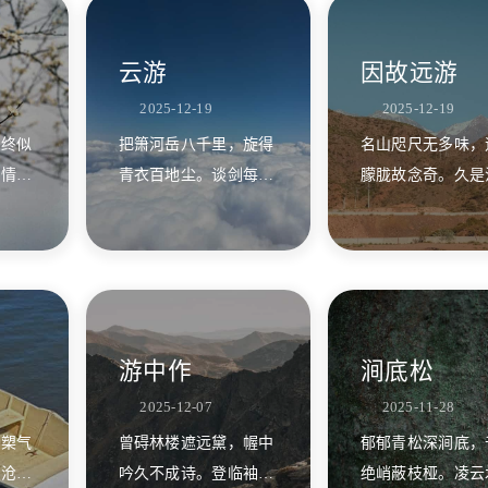
云游
因故远游
2025-12-19
2025-12-19
，终似
把箫河岳八千里，旋得
名山咫尺无多味，
渐情深
青衣百地尘。谈剑每逢
朦胧故念奇。久是
顾雁回
天下上，论花独与惜花
流惯客，长眠谁睬
人。
息？
游中作
涧底松
2025-12-07
2025-11-28
，槊气
曾碍林楼遮远黛，幄中
郁郁青松深涧底，
暮沧波
吟久不成诗。登临袖揽
绝峭蔽枝桠。凌云