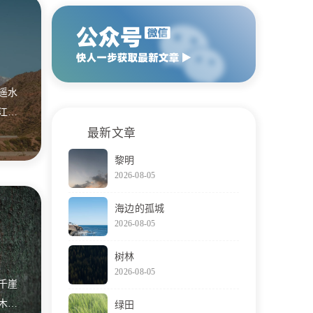
遥水
江南
燕消
最新文章
黎明
2026-08-05
海边的孤城
2026-08-05
树林
2026-08-05
千崖
木尚
绿田