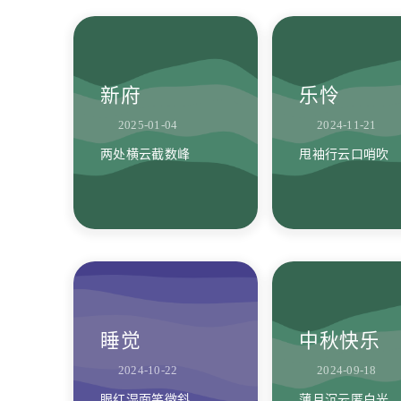
新府
乐怜
2025-01-04
2024-11-21
两处横云截数峰
甩袖行云口哨吹
睡觉
中秋快乐
2024-10-22
2024-09-18
眼红湿面笑微斜
薄月沉云匿白光