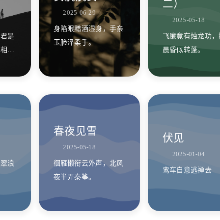
二）
2025-06-29
2025-05-18
身陷眼黯酒湿身，手亲
，君是
飞廉竟有烛龙功，
玉脸泽柔手。
遇相询
晨昏似转蓬。
下几时
春夜见雪
伏见
2025-05-18
2025-01-04
，翠浪
徊雁懒衔云外声，北风
鸾车自意逃禅去
夜半弄秦筝。