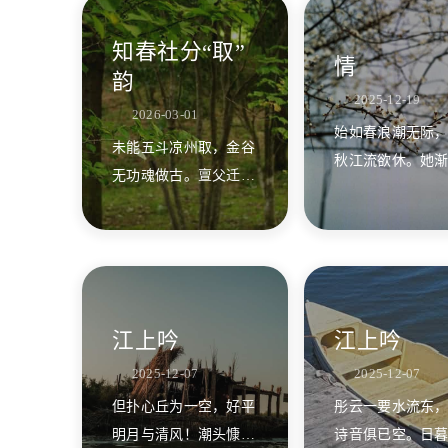
知春社分“取”
情
韵
2025-12-19
2026-03-01
始如春浪潮无际
未能五斗凉州取，金谷
秋江流欲休。她
无功魂做古。亶父迁移
他渐薄，水行不
哭鼎湖，莫惊须避岭南
头。
虎。
江上吟
江上吟
2025-12-07
2025-12-07
但扑心丘为一空，好平
彤云一要水流东
明月与清风！潮头慷慨
诗音俱已空。日