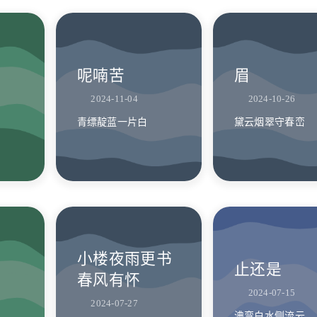
呢喃苦
眉
2024-11-04
2024-10-26
青缥靛蓝一片白
黛云烟翠守春峦
小楼夜雨更书
止还是
春风有怀
2024-07-15
2024-07-27
淟弯白水侧流云