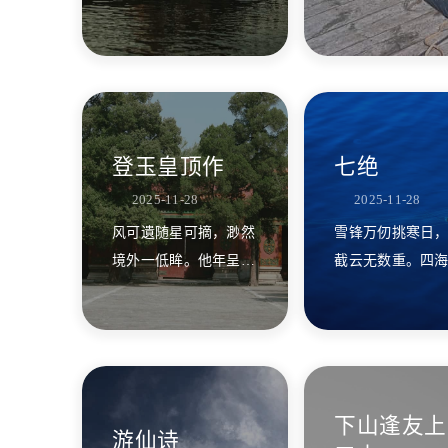
激怀抱，休仄明朝醉醒
千古意，浩然江
中！
风。
登玉皇顶作
七绝
2025-11-28
2025-11-28
风可遺随星可摘，渺然
雪锋万仞挑寒日
境外一低眸。他年呈我
截云无数重。四
青云帖，寄在天京第一
降五岳，南天俯
楼。
峰。
下山逢友上
游仙诗