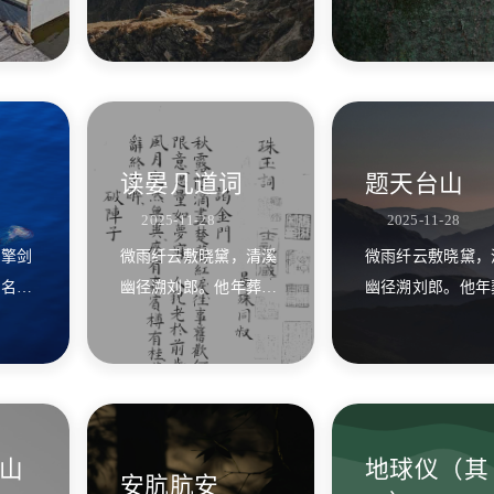
上起悲
三千岳，腕底虹倾字字
沉沦久，而况平冈
琦。
花？
读晏几道词
题天台山
2025-11-28
2025-11-28
，擎剑
微雨纤云敷晓黛，清溪
微雨纤云敷晓黛，
海名山
幽径溯刘郎。他年葬我
幽径溯刘郎。他年
首拜珠
蓬山上，后嗣仙乡作故
蓬山上，后嗣仙乡
乡！
乡！
山
地球仪（其
安肮肮安