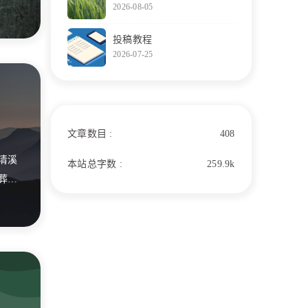
2026-08-05
野草
投稿教程
2026-07-25
文章数目 :
408
清溪
本站总字数 :
259.9k
葬我
作故