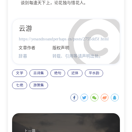
谈剑每逢天下上，论花独与惜花人。
云游
https://yesandnoandperhaps.cn/posts/2755dd5f.html
文章作者
版权声明
辞暮
转载、引用等请声明出处。
文学
古诗集
绝句
近体
平水韵
七绝
游箫集
上一篇