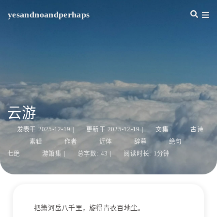
yesandnoandperhaps
云游
发表于
2025-12-19
|
更新于
2025-12-19
|
文集
古诗
素辑
作者
近体
辞暮
绝句
七绝
游箫集
|
总字数:
43
|
阅读时长:
1分钟
把箫河岳八千里，旋得青衣百地尘。