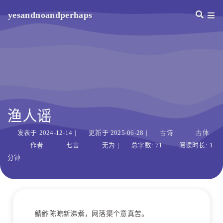
yesandnoandperhaps
渔人谣
发表于
2024-12-14
|
更新于
2025-06-28
|
古诗
古体
作者
七言
无为
|
总字数:
71
|
阅读时长:
1
分钟
鲭鲊陈晾新沸煮，网落渠个意真苦。