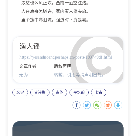
浓愁也么风正吹，西南一洒空江渚。
人在扁舟怎堪许，家内妻人望夫旅。
里个篷中涕泪流，强道时下真是暑。
渔人谣
https://yesandnoandperhaps.cn/posts/183749df.html
文章作者
版权声明
无为
转载、引用等请声明出处。
文学
古诗集
古体
平水韵
七古