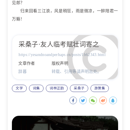
见郎？
归来回看三江浪，风是稍狂，雨是微凉，一醉陪君一
万觞！
采桑子·友人临考赋壮词寄之
https://yesandnoandperhaps.cn/posts/1b62343.html
文章作者
版权声明
辞暮
转载、引用等请声明出处。
文学
词集
词林正韵
采桑子
游箫集