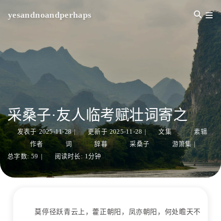
yesandnoandperhaps
采桑子·友人临考赋壮词寄之
发表于
2025-11-28
|
更新于
2025-11-28
|
文集
素辑
作者
词
辞暮
采桑子
游箫集
|
总字数:
59
|
阅读时长:
1分钟
莫停径跃青云上，藿正朝阳，凤亦朝阳，何处瞻天不