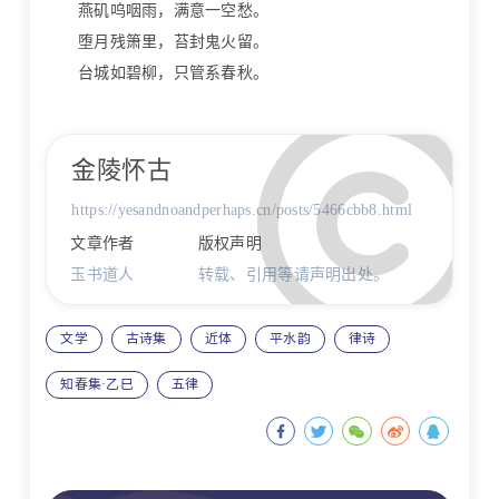
燕矶呜咽雨，满意一空愁。
堕月残箫里，苔封鬼火留。
台城如碧柳，只管系春秋。
金陵怀古
https://yesandnoandperhaps.cn/posts/5466cbb8.html
文章作者
版权声明
玉书道人
转载、引用等请声明出处。
文学
古诗集
近体
平水韵
律诗
知春集·乙巳
五律