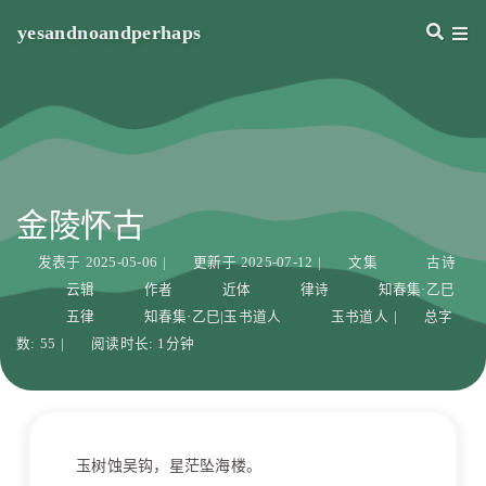
yesandnoandperhaps
金陵怀古
发表于
2025-05-06
|
更新于
2025-07-12
|
文集
古诗
云辑
作者
近体
律诗
知春集·乙巳
五律
知春集·乙巳|玉书道人
玉书道人
|
总字
数:
55
|
阅读时长:
1分钟
玉树蚀吴钩，星茫坠海楼。