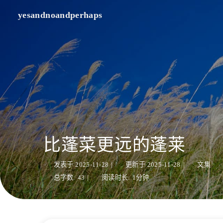
yesandnoandperhaps
比蓬菜更远的蓬莱
发表于
2025-11-28
|
更新于
2025-11-28
|
文集
总字数:
43
|
阅读时长:
1分钟