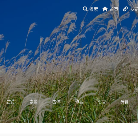
搜索
首页
友
古诗
素辑
古体
作者
七言
辞暮