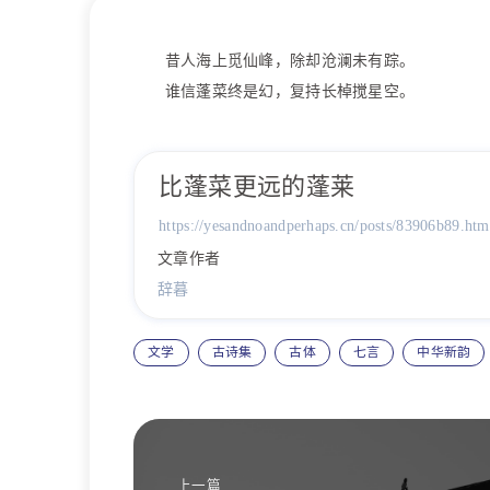
昔人海上觅仙峰，除却沧澜未有踪。
谁信蓬菜终是幻，复持长棹搅星空。
比蓬菜更远的蓬莱
https://yesandnoandperhaps.cn/posts/83906b89.htm
文章作者
辞暮
文学
古诗集
古体
七言
中华新韵
上一篇