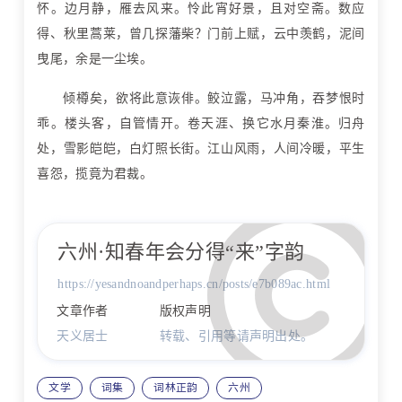
怀。边月静，雁去风来。怜此宵好景，且对空斋。数应
得、秋里蒿莱，曾几探藩柴？门前上赋，云中羡鹤，泥间
曳尾，余是一尘埃。
倾樽矣，欲将此意诙俳。鲛泣露，马冲角，吞梦恨时
乖。楼头客，自管情开。卷天涯、换它水月秦淮。归舟
处，雪影皑皑，白灯照长街。江山风雨，人间冷暖，平生
喜怨，揽竟为君裁。
六州·知春年会分得“来”字韵
https://yesandnoandperhaps.cn/posts/e7b089ac.html
文章作者
版权声明
天义居士
转载、引用等请声明出处。
文学
词集
词林正韵
六州