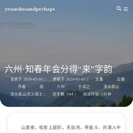
yesandnoandperhaps
六州·知春年会分得“来”字韵
发表于
2026-03-01
|
更新于
2026-03-01
|
文集
云辑
作者
词
六州
于谆之
流水高山
流水高山|天义居士
|
总字数:
144
|
阅读时长:
1分钟
山渡夜，桂影上庭阶。天自冽，将星斗、共酒入中