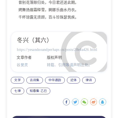
昔别花落赊归处，今日君还送此期。
娉舞扬眉霜释雪，婀娜乐曲水丹衣。
千杯琼露无须顾，百斗珍珠瑟筑疾。
冬兴（其六）
https://yesandnoandperhaps.cn/posts/28e4a426.html
文章作者
版权声明
谷旻灵
转载、引用等请声明出处。
文学
古诗集
中华通韵
近体
律诗
七律
知春集·乙巳