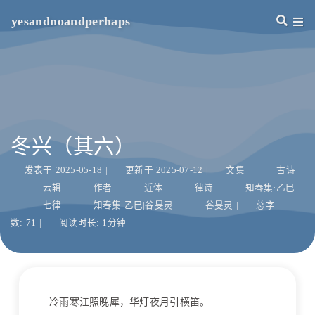
yesandnoandperhaps
冬兴（其六）
发表于
2025-05-18
|
更新于
2025-07-12
|
文集
古诗
云辑
作者
近体
律诗
知春集·乙巳
七律
知春集·乙巳|谷旻灵
谷旻灵
|
总字
数:
71
|
阅读时长:
1分钟
冷雨寒江照晚犀，华灯夜月引横笛。