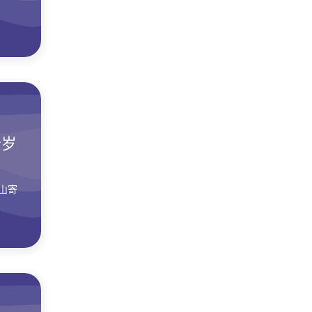
新岁
山寄