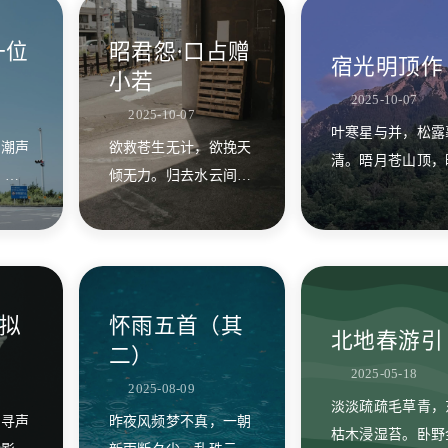
一位
昭君怨·口占赠
宿光明顶作
小若
2025-10-07
2025-10-07
叶寒星与并，松露
，潮声
欲救苍生无计，欲挽天
清。晤月苍山顶，
 同
倾无力。归去水云间、
笛数声。
诗话准
卧南山。 天地心还难
别去
立，往圣学还难继。坐
是稍
看后来人、整乾坤。
即今
不思
拟
怀雨五首（其
北地春游引
二）
2025-05-18
2025-08-09
淡淡疏疏毛草青，
，寻声
昨夜风频梦不真，一朝
枯木浸湿苔。卧野