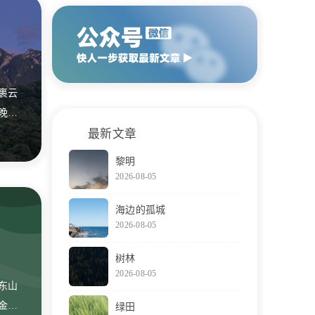
裹云
晚风
最新文章
黎明
2026-08-05
海边的孤城
2026-08-05
树林
2026-08-05
东山
金峰
绿田