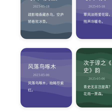
2025-05-18
2025-05-18
疏影暗香藏赤乌，空庐
覃风淡雨爱花容
陋巷败冰壶。
残声冷暖冬。
次于谆之《
风落鸟啄木
史》韵
2025-05-06
2025-05-06
风落鸟啄木，抬眸尽紫
青史无言岂是真
红。
花雨一萧森。