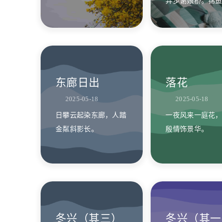
弄步谢娘桥。锦
天惨澹，照日千山木瘦
春笺老，双桨漪
高。故道乡尘心分抹，
飘。
寒潭月影梦中敲。铮然
冷响渔歌里，似挂白帆
弄翠蒿。
东廊日出
落花
2025-05-18
2025-05-18
日攀云起染东廊，人踏
一夜风来一庭花
金粼斜影长。
殷情饰景华。
冬兴（其三）
冬兴（其一