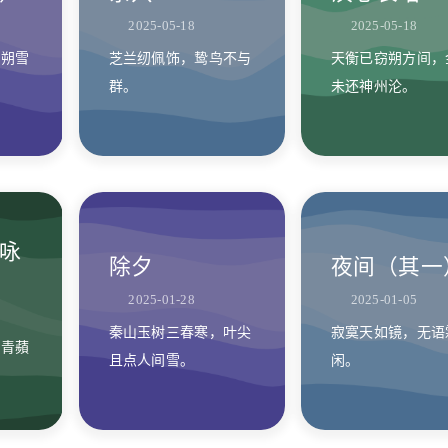
2025-05-18
2025-05-18
，朔雪
芝兰纫佩饰，鸷鸟不与
天衡已窃朔方间，
群。
未还神州沦。
咏
除夕
夜间（其一
2025-01-28
2025-01-05
秦山玉树三春寒，叶尖
寂寞天如镜，无语
？青蘋
且点人间雪。
闲。