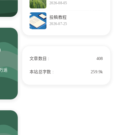
2026-08-05
酒雨
河，
投稿教程
百鸟
2026-07-25
九阴
叶舟
路难
）
文章数目 :
408
万遥
本站总字数 :
259.9k