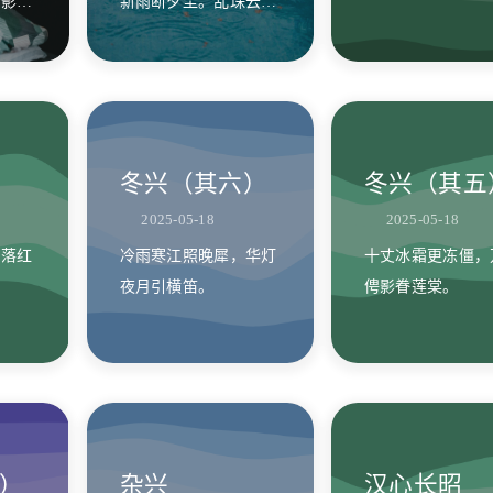
鱼影里
新雨断夕尘。乱珠云外
小玉丘，三零四点
旁池月
元无意，碎玉人间惯误
落月勾。谷底流带
身。
两堤生雏柳。云中
忽朝凤飞度，山间
吹息黄枝活。江载
蓬山去，雾幕疾风
冬兴（其六）
冬兴（其五
求。冷袖催人忧。
2025-05-18
2025-05-18
，落红
冷雨寒江照晚犀，华灯
十丈冰霜更冻僵，
夜月引横笛。
俜影眷莲棠。
）
杂兴
汉心长昭