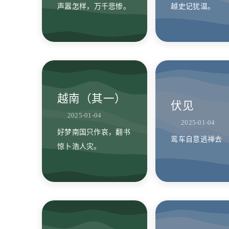
声嚣怎样，万千悲惨。
越史记犹温。
越南（其一）
伏见
2025-01-04
2025-01-04
好梦南国只作哀，翻书
鸾车自意逃禅去
惊卜浩人灾。