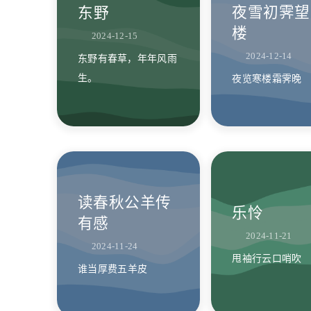
夜雪初霁望
东野
楼
2024-12-15
2024-12-14
东野有春草，年年风雨
生。
夜览寒楼霜霁晚
读春秋公羊传
乐怜
有感
2024-11-21
2024-11-24
甩袖行云口哨吹
谁当厚费五羊皮