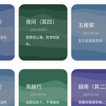
）
夜间（其四）
五棱郭
2025-01-05
2025-01-04
月生红
萧萧西山薄，剪梦知夜
东方沧浪渐流迟
长。
）
南越行
越南（其二
2025-01-04
2025-01-04
，当年
丛起说西于，不堪报夜
宽展经藉漫雪梅，