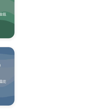
金瓯
）
霜花