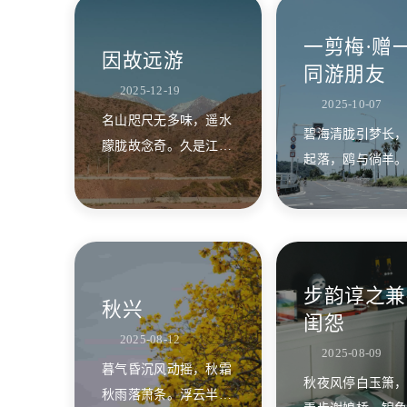
一剪梅·赠
因故远游
同游朋友
2025-12-19
2025-10-07
名山咫尺无多味，遥水
碧海清胧引梦长
朦胧故念奇。久是江南
起落，鸥与徜羊。
流惯客，长眠谁睬燕消
舟连夜下余杭，
息？
扬，剑挂横唐。 
湘江七尺浪，风
狂，雨是微京。 
托月到东窗，我
步韵谆之兼
秋兴
量，君莫思量。
闺怨
2025-08-12
2025-08-09
暮气昏沉风动摇，秋霜
秋夜风停白玉箫
秋雨落萧条。浮云半壁