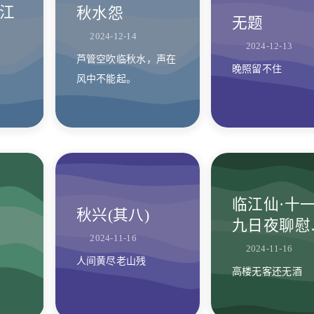
江
秋水怨
无题
2024-12-14
2024-12-13
芦管空吹临秋水，声在
晚照留不住
风中不能起。
临江仙·十
秋兴(其八)
九日夜聊慰
2024-11-16
作
2024-11-16
人间黄尽老山残
高楼无客还无酒