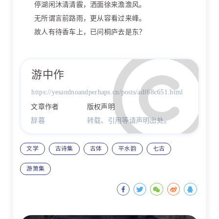
停湖闲沐清清霰，洒面徐来澹澹风。
无所谓言前路雨，更从容看过来峰。
故人有待香车上，已问桐庐去是东？
游中作
https://yesandnoandperhaps.cn/posts/adf68c651.html
文章作者
版权声明
辞暮
转载、引用等请声明出处。
文学
古诗集
古体
平水韵
七古
游箫集