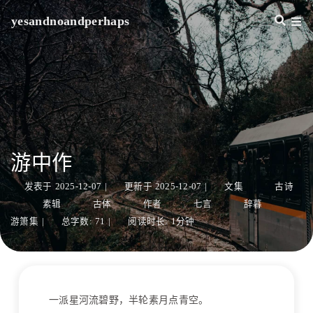
yesandnoandperhaps
游中作
发表于
2025-12-07
|
更新于
2025-12-07
|
文集
古诗
素辑
古体
作者
七言
辞暮
游箫集
|
总字数:
71
|
阅读时长:
1分钟
一派星河流碧野，半轮素月点青空。