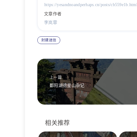
https://yesandnoandperhaps.cn/posts/cb559e1b.htm
文章作者
李岚霏
封建迷信
上一篇
鄱阳湖德星山杂记
相关推荐