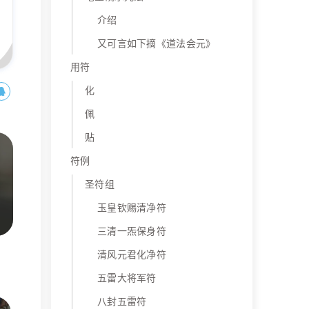
介绍
又可言如下摘《道法会元》
用符
化
佩
贴
符例
圣符组
玉皇钦赐清净符
三清一炁保身符
清风元君化净符
五雷大将军符
八封五雷符