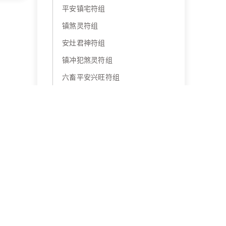
平安镇宅符组
镇煞灵符组
安灶君神符组
镇冲犯煞灵符组
六畜平安兴旺符组
求运符组
事业生意兴旺符组
开运求财灵符组
合家平安圆满符组
避镇盗贼符组
情缘如愿符组
夫妻和睦灵符组
夫妻和合灵符组