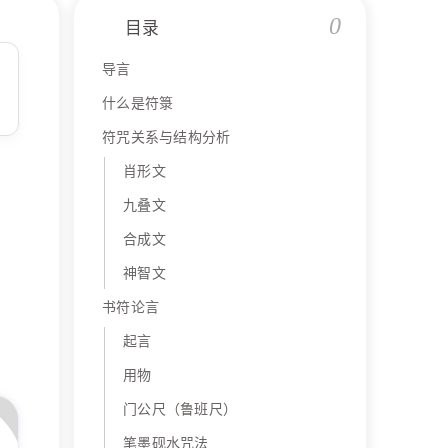
0
目录
导言
什么是符箓
符咒关系与结构分析
肖形文
九叠文
合成文
神智文
书符论言
起言
用物
门公尺（鲁班尺）
笔墨砚水咒法