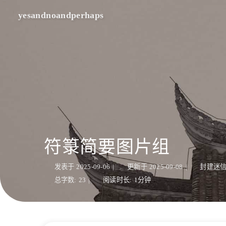
yesandnoandperhaps
符箓简要图片组
发表于
2025-09-06
|
更新于
2025-09-08
|
封建迷
总字数:
23
|
阅读时长:
1分钟