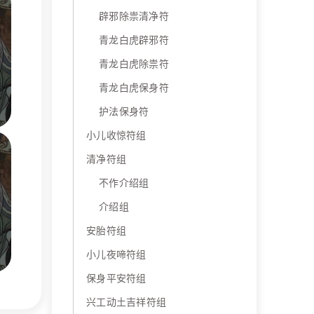
辟邪除祟清净符
青龙白虎辟邪符
青龙白虎除祟符
青龙白虎保身符
护法保身符
小儿收惊符组
清净符组
不作介绍组
介绍组
安胎符组
小儿夜啼符组
保身平安符组
兴工动土吉祥符组