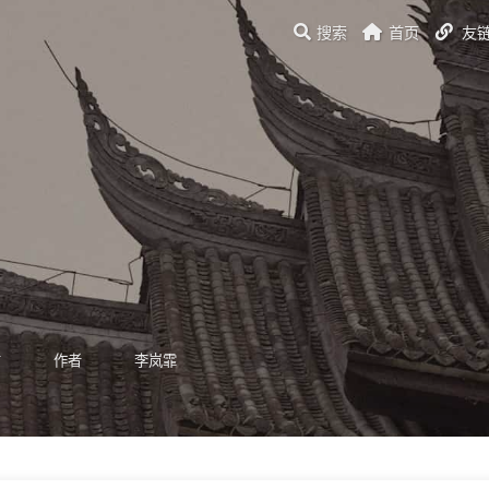
搜索
首页
友
信
作者
李岚霏